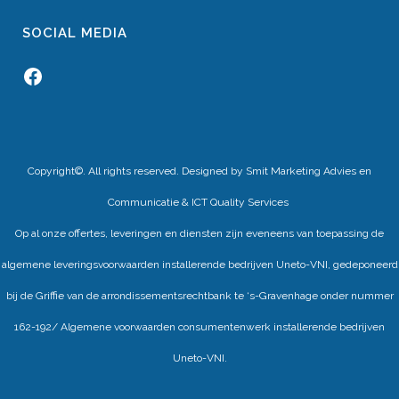
SOCIAL MEDIA
Facebook
Copyright©. All rights reserved. Designed by
Smit Marketing Advies en
Communicatie
&
ICT Quality Services
Op al onze offertes, leveringen en diensten zijn eveneens van toepassing de
algemene leveringsvoorwaarden installerende bedrijven Uneto-VNI, gedeponeerd
bij de Griffie van de arrondissementsrechtbank te ‘s-Gravenhage onder nummer
162-192/ Algemene voorwaarden consumentenwerk installerende bedrijven
Uneto-VNI.