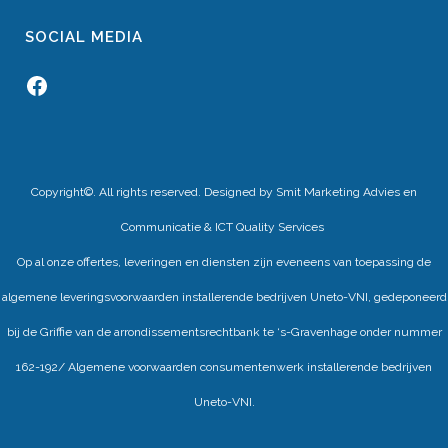
SOCIAL MEDIA
Facebook
Copyright©. All rights reserved. Designed by
Smit Marketing Advies en
Communicatie
&
ICT Quality Services
Op al onze offertes, leveringen en diensten zijn eveneens van toepassing de
algemene leveringsvoorwaarden installerende bedrijven Uneto-VNI, gedeponeerd
bij de Griffie van de arrondissementsrechtbank te ‘s-Gravenhage onder nummer
162-192/ Algemene voorwaarden consumentenwerk installerende bedrijven
Uneto-VNI.